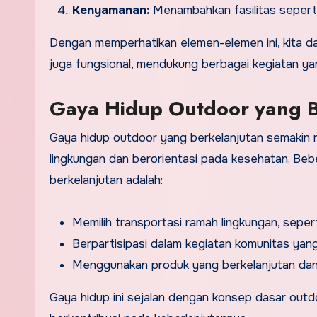
Kenyamanan:
Menambahkan fasilitas sepert
Dengan memperhatikan elemen-elemen ini, kita d
juga fungsional, mendukung berbagai kegiatan y
Gaya Hidup Outdoor yang B
Gaya hidup outdoor yang berkelanjutan semakin me
lingkungan dan berorientasi pada kesehatan. Be
berkelanjutan adalah:
Memilih transportasi ramah lingkungan, sepert
Berpartisipasi dalam kegiatan komunitas yang
Menggunakan produk yang berkelanjutan dan 
Gaya hidup ini sejalan dengan konsep dasar outdo