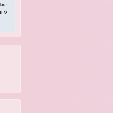
door
si