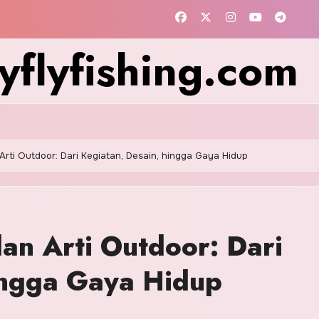
flyfishing.com
Arti Outdoor: Dari Kegiatan, Desain, hingga Gaya Hidup
an Arti Outdoor: Dari
ingga Gaya Hidup