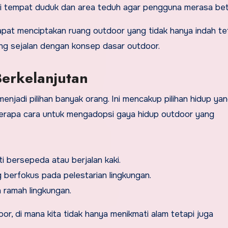
i tempat duduk dan area teduh agar pengguna merasa bet
apat menciptakan ruang outdoor yang tidak hanya indah te
ang sejalan dengan konsep dasar outdoor.
erkelanjutan
njadi pilihan banyak orang. Ini mencakup pilihan hidup ya
berapa cara untuk mengadopsi gaya hidup outdoor yang
i bersepeda atau berjalan kaki.
 berfokus pada pelestarian lingkungan.
ramah lingkungan.
or, di mana kita tidak hanya menikmati alam tetapi juga