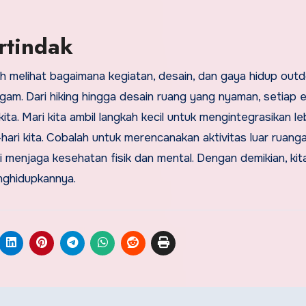
rtindak
ah melihat bagaimana kegiatan, desain, dan gaya hidup out
gam. Dari hiking hingga desain ruang yang nyaman, setiap 
ita. Mari kita ambil langkah kecil untuk mengintegrasikan le
ari kita. Cobalah untuk merencanakan aktivitas luar ruanga
i menjaga kesehatan fisik dan mental. Dengan demikian, kit
nghidupkannya.