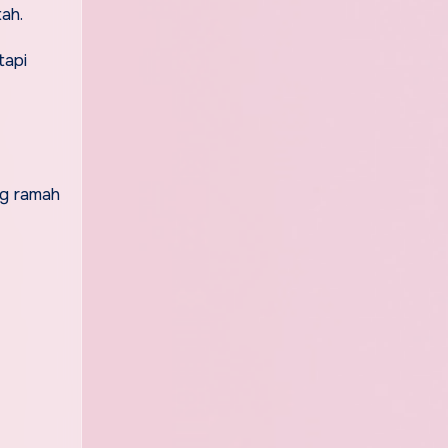
ah.
tapi
ng ramah