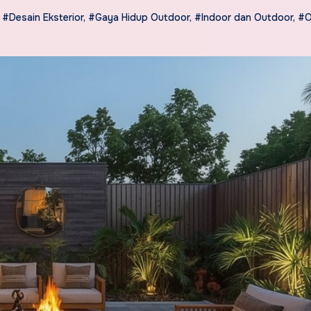
,
#Desain Eksterior
,
#Gaya Hidup Outdoor
,
#Indoor dan Outdoor
,
#O