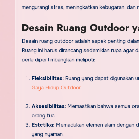
mengurangi stres, meningkatkan kebugaran, dan m
Desain Ruang Outdoor ya
Desain ruang outdoor adalah aspek penting dalam
Ruang ini harus dirancang sedemikian rupa agar 
perlu dipertimbangkan meliputi:
Fleksibilitas:
Ruang yang dapat digunakan unt
Gaya Hidup Outdoor
Aksesibilitas:
Memastikan bahwa semua oran
orang tua.
Estetika:
Memadukan elemen alam dengan des
yang nyaman.