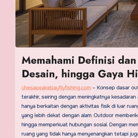
Memahami Definisi dan 
Desain, hingga Gaya H
chesapeakebayflyfishing.com
– Konsep dasar out
terakhir, seiring dengan meningkatnya kesadaran
hanya berkaitan dengan aktivitas fisik di luar ru
yang lebih dekat dengan alam. Outdoor memberik
hingga memperkuat hubungan sosial. Dengan mema
ruang yang tidak hanya menyenangkan tetapi juga 