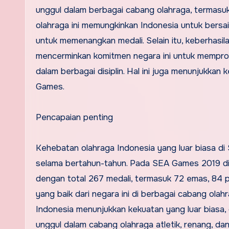
unggul dalam berbagai cabang olahraga, termasuk 
olahraga ini memungkinkan Indonesia untuk bersa
untuk memenangkan medali. Selain itu, keberhasila
mencerminkan komitmen negara ini untuk mempr
dalam berbagai disiplin. Hal ini juga menunjukka
Games.
Pencapaian penting
Kehebatan olahraga Indonesia yang luar biasa di
selama bertahun-tahun. Pada SEA Games 2019 di F
dengan total 267 medali, termasuk 72 emas, 84 pe
yang baik dari negara ini di berbagai cabang olah
Indonesia menunjukkan kekuatan yang luar biasa, 
unggul dalam cabang olahraga atletik, renang, da