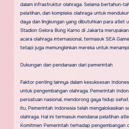
dalam infrastruktur olahraga. Selama bertahun-ta
pelatihan, dan kompleks olahraga untuk mendukung
daya dan lingkungan yang dibutuhkan para atlet un
Stadion Gelora Bung Karno di Jakarta merupakan
acara olahraga internasional, termasuk SEA Games.
tetapi juga memungkinkan mereka untuk menampil
Dukungan dan pendanaan dari pemerintah
Faktor penting lainnya dalam kesuksesan Indon
untuk pengembangan olahraga. Pemerintah Indon
persatuan nasional, mendorong gaya hidup sehat,
itu, Pemerintah Indonesia telah mengalokasikan s
olahraga. Hal ini termasuk mendanai pelatihan atle
Komitmen Pemerintah terhadap pengembangan o