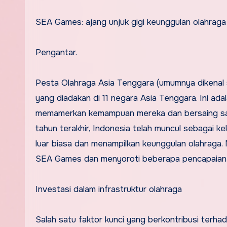
SEA Games: ajang unjuk gigi keunggulan olahraga
Pengantar.
Pesta Olahraga Asia Tenggara (umumnya dikenal 
yang diadakan di 11 negara Asia Tenggara. Ini ada
memamerkan kemampuan mereka dan bersaing satu 
tahun terakhir, Indonesia telah muncul sebagai 
luar biasa dan menampilkan keunggulan olahraga. 
SEA Games dan menyoroti beberapa pencapaian ne
Investasi dalam infrastruktur olahraga
Salah satu faktor kunci yang berkontribusi terh