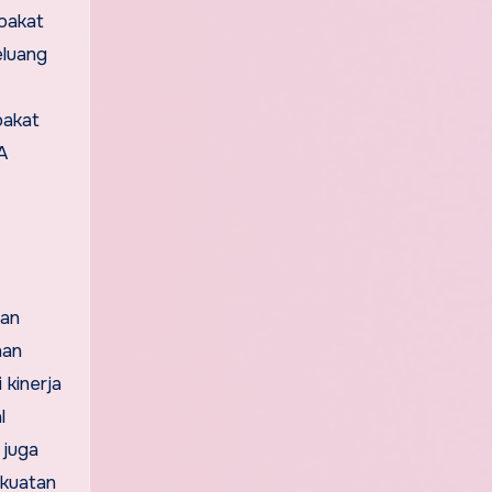
 bakat
eluang
bakat
A
kan
han
 kinerja
l
 juga
ekuatan