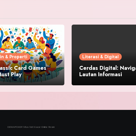
in & Properti
Literasi & Digital
lassic Card Games
Cerdas Digital: Navig
ust Play
Lautan Informasi
DEWAPOKER Situs Slot Gacor Online Resmi