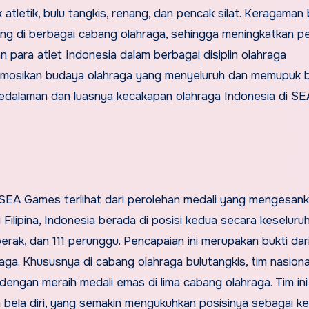
atletik, bulu tangkis, renang, dan pencak silat. Keragaman
ing di berbagai cabang olahraga, sehingga meningkatkan p
n para atlet Indonesia dalam berbagai disiplin olahraga
omosikan budaya olahraga yang menyeluruh dan memupuk 
n kedalaman dan luasnya kecakapan olahraga Indonesia di SE
 SEA Games terlihat dari perolehan medali yang mengesan
ilipina, Indonesia berada di posisi kedua secara keseluru
rak, dan 111 perunggu. Pencapaian ini merupakan bukti dari
raga. Khususnya di cabang olahraga bulutangkis, tim nasiona
dengan meraih medali emas di lima cabang olahraga. Tim ini
n bela diri, yang semakin mengukuhkan posisinya sebagai k