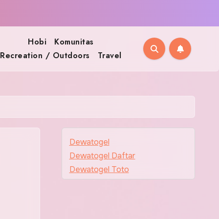
Hobi
Komunitas
Recreation / Outdoors
Travel
Dewatogel
Dewatogel Daftar
Dewatogel Toto