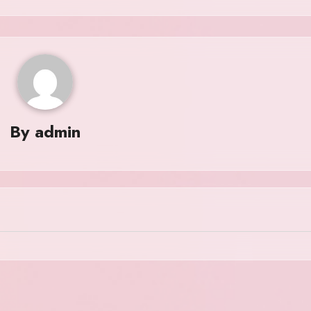
By
admin