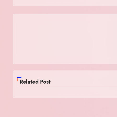
Related Post